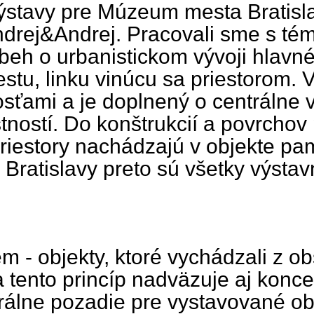
ýstavy pre Múzeum mesta Bratisla
Andrej&Andrej. Pracovali sme s té
ríbeh o urbanistickom vývoji hlav
stu, linku vinúcu sa priestorom.
sťami a je doplnený o centrálne vý
stností. Do konštrukcií a povrcho
riestory nachádzajú v objekte p
Bratislavy preto sú všetky výstav
m - objekty, ktoré vychádzali z o
Na tento princíp nadväzuje aj konc
trálne pozadie pre vystavované ob