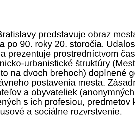
Bratislavy predstavuje obraz mest
a po 90. roky 20. storočia. Udalos
a prezentuje prostredníctvom čas
tonicko-urbanistické štruktúry (Me
to na dvoch brehoch) doplnené ge
rávneho postavenia mesta. Zásad
vateľov a obyvateliek (anonymných,
ených s ich profesiou, predmetov
usové a sociálne rozvrstvenie.