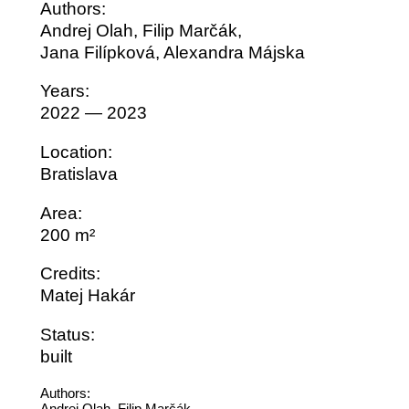
Authors:
Andrej Olah, Filip Marčák,
Jana Filípková, Alexandra Májska
Years:
2022 — 2023
Location:
Bratislava
Area:
200 m²
Credits:
Matej Hakár
Status:
built
Authors:
Andrej Olah, Filip Marčák,