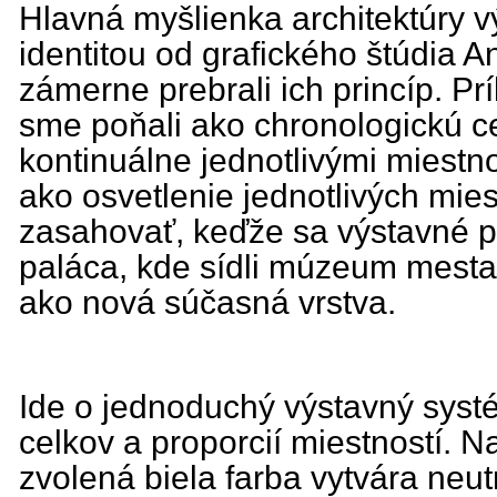
Hlavná myšlienka architektúry v
identitou od grafického štúdia 
zámerne prebrali ich princíp. P
sme poňali ako chronologickú ce
kontinuálne jednotlivými miestno
ako osvetlenie jednotlivých mie
zasahovať, keďže sa výstavné p
paláca, kde sídli múzeum mesta 
ako nová súčasná vrstva.
Ide o jednoduchý výstavný systé
celkov a proporcií miestností. 
zvolená biela farba vytvára neu