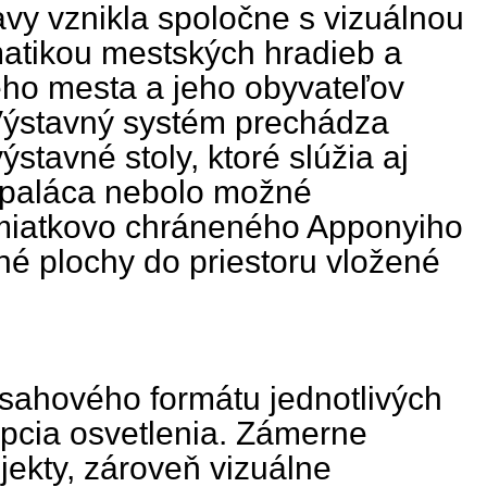
vy vznikla spoločne s vizuálnou
matikou mestských hradieb a
ného mesta a jeho obyvateľov
 Výstavný systém prechádza
stavné stoly, ktoré slúžia aj
v paláca nebolo možné
amiatkovo chráneného Apponyiho
né plochy do priestoru vložené
bsahového formátu jednotlivých
epcia osvetlenia. Zámerne
jekty, zároveň vizuálne