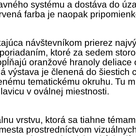
tavného systému a dostáva do úza
rvená farba je naopak pripomienk
ajúca návštevníkom prierez najv
oriadaním, ktoré za sedem storoč
 dopĺňajú oranžové hranoly deliac
á výstava je členená do šiestich c
lenému tematickému okruhu. Tu m
avicu v oválnej miestnosti.
lnu vrstvu, ktorá sa tiahne témami 
u mesta prostredníctvom vizuálnych