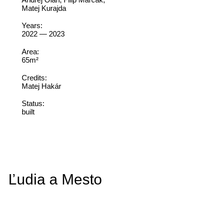
Matej Kurajda
Years:
2022 — 2023
Area:
65m²
Credits:
Matej Hakár
Status:
built
Ľudia a Mesto