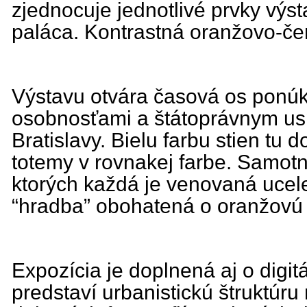
zjednocuje jednotlivé prvky výs
paláca. Kontrastná oranžovo-če
Výstavu otvára časová os ponúk
osobnosťami a štátoprávnym usp
Bratislavy. Bielu farbu stien tu
totemy v rovnakej farbe. Samotn
ktorých každá je venovaná uce
“hradba” obohatená o oranžovú l
Expozícia je doplnená aj o digitá
predstaví urbanistickú štruktúr