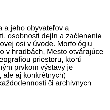
a a jeho obyvateľov a
ti, osobnosti dejín a začlenenie
ovej osi v úvode. Morfológiu
sto v hradbách, Mesto otvárajúce
ografiou priestoru, ktorú
ným prvkom výstavy je
 ale aj konkrétnych)
 každodennosti či archívnych