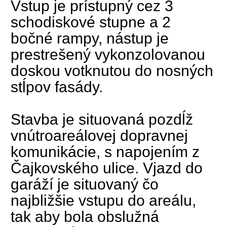
Vstup je prístupný cez 3
schodiskové stupne a 2
bočné rampy, nástup je
prestrešený vykonzolovanou
doskou votknutou do nosných
stĺpov fasády.
Stavba je situovaná pozdĺž
vnútroareálovej dopravnej
komunikácie, s napojením z
Čajkovského ulice. Vjazd do
garáží je situovaný čo
najbližšie vstupu do areálu,
tak aby bola obslužná