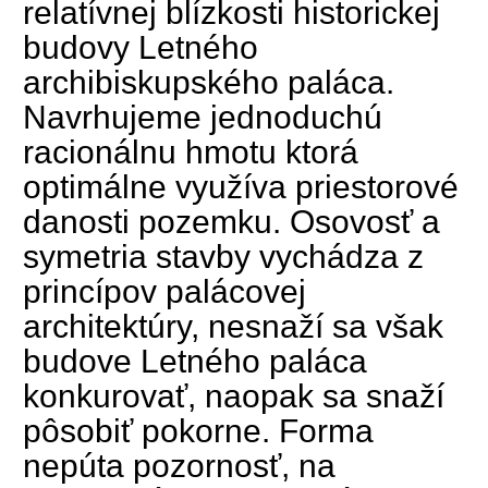
relatívnej blízkosti historickej
budovy Letného
archibiskupského paláca.
Navrhujeme jednoduchú
racionálnu hmotu ktorá
optimálne využíva priestorové
danosti pozemku. Osovosť a
symetria stavby vychádza z
princípov palácovej
architektúry, nesnaží sa však
budove Letného paláca
konkurovať, naopak sa snaží
pôsobiť pokorne. Forma
nepúta pozornosť, na