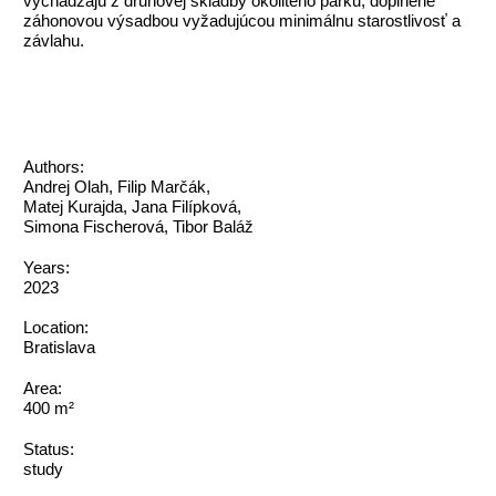
vychádzajú z druhovej skladby okolitého parku, doplnené
záhonovou výsadbou vyžadujúcou minimálnu starostlivosť a
závlahu.
Authors:
Andrej Olah, Filip Marčák,
Matej Kurajda, Jana Filípková,
Simona Fischerová, Tibor Baláž
Years:
2023
Location:
Bratislava
Area:
400 m²
Status:
study