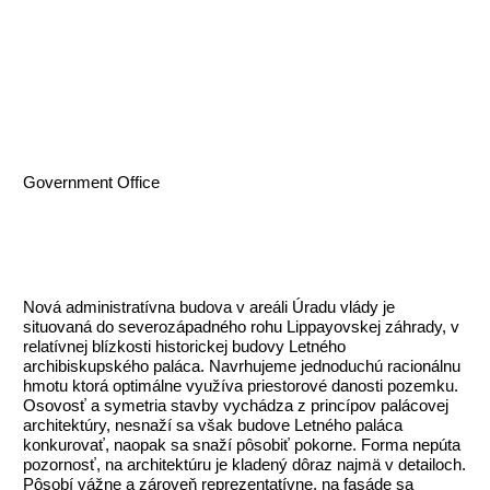
Government Office
Nová administratívna budova v areáli Úradu vlády je
situovaná do severozápadného rohu Lippayovskej záhrady, v
relatívnej blízkosti historickej budovy Letného
archibiskupského paláca. Navrhujeme jednoduchú racionálnu
hmotu ktorá optimálne využíva priestorové danosti pozemku.
Osovosť a symetria stavby vychádza z princípov palácovej
architektúry, nesnaží sa však budove Letného paláca
konkurovať, naopak sa snaží pôsobiť pokorne. Forma nepúta
pozornosť, na architektúru je kladený dôraz najmä v detailoch.
Pôsobí vážne a zároveň reprezentatívne, na fasáde sa