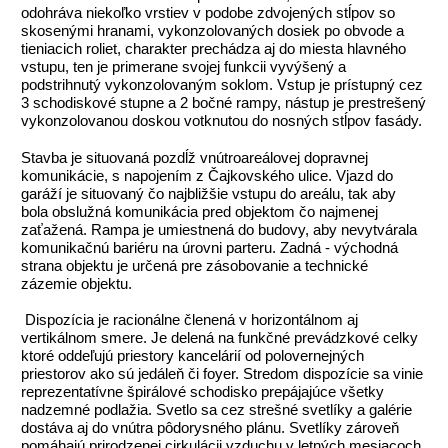
odohráva niekoľko vrstiev v podobe zdvojených stĺpov so
skosenými hranami, vykonzolovaných dosiek po obvode a
tieniacich roliet, charakter prechádza aj do miesta hlavného
vstupu, ten je primerane svojej funkcii vyvýšený a
podstrihnutý vykonzolovaným soklom. Vstup je prístupný cez
3 schodiskové stupne a 2 bočné rampy, nástup je prestrešený
vykonzolovanou doskou votknutou do nosných stĺpov fasády.
Stavba je situovaná pozdĺž vnútroareálovej dopravnej
komunikácie, s napojením z Čajkovského ulice. Vjazd do
garáží je situovaný čo najbližšie vstupu do areálu, tak aby
bola obslužná komunikácia pred objektom čo najmenej
zaťažená. Rampa je umiestnená do budovy, aby nevytvárala
komunikačnú bariéru na úrovni parteru. Zadná - východná
strana objektu je určená pre zásobovanie a technické
zázemie objektu.
Dispozícia je racionálne členená v horizontálnom aj
vertikálnom smere. Je delená na funkčné prevádzkové celky
ktoré oddeľujú priestory kancelárií od polovernejných
priestorov ako sú jedáleň či foyer. Stredom dispozície sa vinie
reprezentatívne špirálové schodisko prepájajúce všetky
nadzemné podlažia. Svetlo sa cez strešné svetlíky a galérie
dostáva aj do vnútra pôdorysného plánu. Svetlíky zároveň
pomáhajú prirodzenej cirkulácii vzduchu v letných mesiacoch.