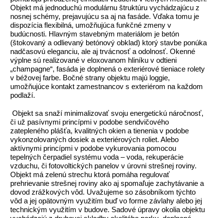
Objekt má jednoduchú modulárnu štruktúru vychádzajúcu z
nosnej schémy, prejavujúcu sa aj na fasáde. Vďaka tomu je
dispozícia flexibilná, umožňujúca funkčné zmeny v
budúcnosti. Hlavným stavebným materiálom je betón
(štokovaný a odlievaný betónový obklad) ktorý stavbe ponúka
nadčasovú eleganciu, ale aj trvácnosť a odolnosť. Okenné
výplne sú realizované v eloxovanom hliníku v odtieni
„champagne“, fasáda je doplnená o exteriérové tieniace rolety
v béžovej farbe. Bočné strany objektu majú loggie,
umožňujúce kontakt zamestnancov s exteriérom na každom
podlaží.
Objekt sa snaží minimalizovať svoju energetickú náročnosť,
či už pasívnymi princípmi v podobe sendvičového
zatepleného plášťa, kvalitných okien a tienenia v podobe
vykonzolovaných dosiek a exteriérových roliet. Alebo
aktívnymi princípmi v podobe vykurovania pomocou
tepelných čerpadiel systému voda – voda, rekuperácie
vzduchu, či fotovoltických panelov v úrovni strešnej roviny.
Objekt má zelenú strechu ktorá pomáha regulovať
prehrievanie strešnej roviny ako aj spomaľuje zachytávanie a
dovod zrážkových vôd. Uvažujeme so zásobníkom týchto
vôd a jej opätovným využitím buď vo forme závlahy alebo jej
technickým využitím v budove. Sadové úpravy okolia objektu