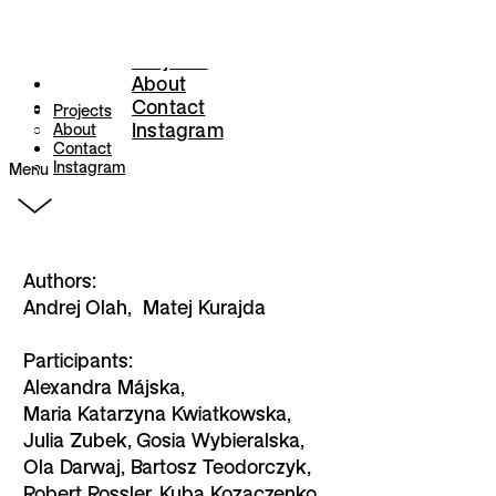
Grau Architects
Projects
About
Contact
Projects
Instagram
About
Contact
Instagram
Menu
Authors:
Andrej Olah, Matej Kurajda
Participants:
Alexandra Májska,
Maria Katarzyna Kwiatkowska,
Julia Zubek, Gosia Wybieralska,
Ola Darwaj, Bartosz Teodorczyk,
Robert Rossler, Kuba Kozaczenko,