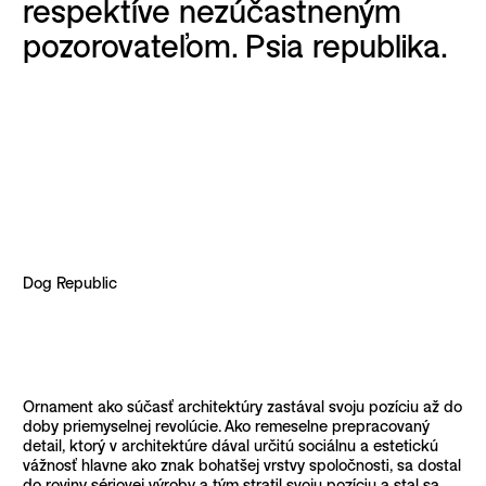
respektíve nezúčastneným
pozorovateľom. Psia republika.
Dog Republic
Ornament ako súčasť architektúry zastával svoju pozíciu až do
doby priemyselnej revolúcie. Ako remeselne prepracovaný
detail, ktorý v architektúre dával určitú sociálnu a estetickú
vážnosť hlavne ako znak bohatšej vrstvy spoločnosti, sa dostal
do roviny sériovej výroby a tým stratil svoju pozíciu a stal sa