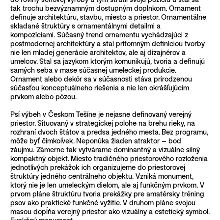
tak trochu bezvýznamným dostupným doplnkom. Ornament
definuje architektúru, stavbu, miesto a priestor. Ornamentálne
skladané štruktúry s ornamentálnymi detailmi a
kompozíciami. Súčasný trend ornamentu vychádzajúci z
postmodernej architektúry a stal prítomným definíciou tvorby
nie len mladej generácie architektov, ale aj dizajnérov a
umelcov. Stal sa jazykom ktorým komunikujú, tvoria a definujú
samých seba v mase súčasnej umeleckej produkcie.
Ornament alebo dekór sa v súčasnosti stáva prirodzenou
súčasťou konceptuálneho riešenia a nie len okrášľujúcim
prvkom alebo pózou.
Psí výbeh v Českom Tešíne je nejasne definovaný verejný
priestor. Situovaný v strategickej polohe na brehu rieky, na
rozhraní dvoch štátov a predsa jedného mesta. Bez programu,
môže byť čímkoľvek. Neponúka žiaden atraktor – bod
záujmu. Zámerne tak vytvárame dominantný a vizuálne silný
kompaktný objekt. Miesto tradičného priestorového rozloženia
jednotlivých prekážok ich organizujeme do priestorovej
štruktúry jedného centrálneho objektu. Vzniká monument,
ktorý nie je len umeleckým dielom, ale aj funkčným prvkom. V
prvom pláne štruktúru tvoria prekážky pre amatérsky tréning
psov ako praktické funkčné vyžitie. V druhom pláne svojou
masou dopĺňa verejný priestor ako vizuálny a estetický symbol.
Funkčný monument.