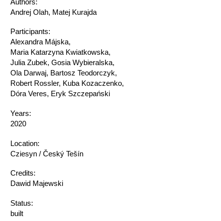
Authors:
Andrej Olah, Matej Kurajda
Participants:
Alexandra Májska,
Maria Katarzyna Kwiatkowska,
Julia Zubek, Gosia Wybieralska,
Ola Darwaj, Bartosz Teodorczyk,
Robert Rossler, Kuba Kozaczenko,
Dóra Veres, Eryk Szczepański
Years:
2020
Location:
Cziesyn / Český Tešín
Credits:
Dawid Majewski
Status:
built