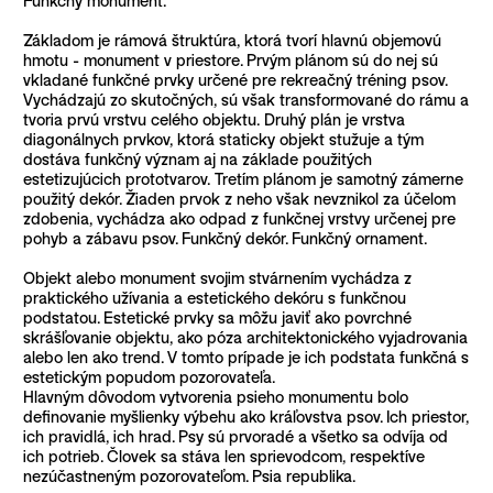
Základom je rámová štruktúra, ktorá tvorí hlavnú objemovú
hmotu - monument v priestore. Prvým plánom sú do nej sú
vkladané funkčné prvky určené pre rekreačný tréning psov.
Vychádzajú zo skutočných, sú však transformované do rámu a
tvoria prvú vrstvu celého objektu. Druhý plán je vrstva
diagonálnych prvkov, ktorá staticky objekt stužuje a tým
dostáva funkčný význam aj na základe použitých
estetizujúcich prototvarov. Tretím plánom je samotný zámerne
použitý dekór. Žiaden prvok z neho však nevznikol za účelom
zdobenia, vychádza ako odpad z funkčnej vrstvy určenej pre
pohyb a zábavu psov. Funkčný dekór. Funkčný ornament.
Objekt alebo monument svojim stvárnením vychádza z
praktického užívania a estetického dekóru s funkčnou
podstatou. Estetické prvky sa môžu javiť ako povrchné
skrášľovanie objektu, ako póza architektonického vyjadrovania
alebo len ako trend. V tomto prípade je ich podstata funkčná s
estetickým popudom pozorovateľa.
Hlavným dôvodom vytvorenia psieho monumentu bolo
definovanie myšlienky výbehu ako kráľovstva psov. Ich priestor,
ich pravidlá, ich hrad. Psy sú prvoradé a všetko sa odvíja od
ich potrieb. Človek sa stáva len sprievodcom, respektíve
nezúčastneným pozorovateľom. Psia republika.