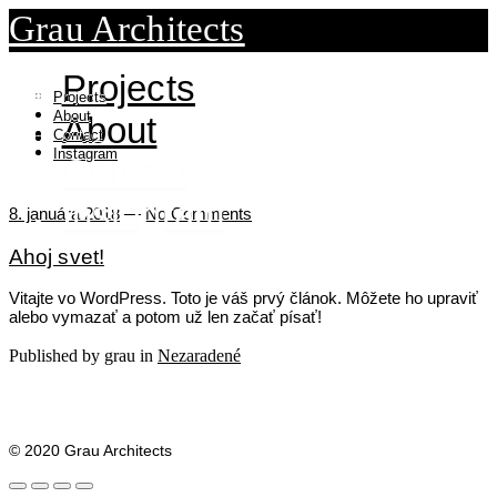
Grau Architects
Projects
Projects
About
About
Contact
Instagram
Contact
Instagram
8. januára 2018
—
No Comments
Ahoj svet!
Vitajte vo WordPress. Toto je váš prvý článok. Môžete ho upraviť
alebo vymazať a potom už len začať písať!
Published by grau in
Nezaradené
© 2020 Grau Architects